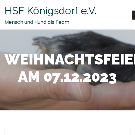
Zum
HSF Königsdorf e.V.
Inhalt
springen
Mensch und Hund als Team
WEIHNACHTSFEIE
AM 07.12.2023