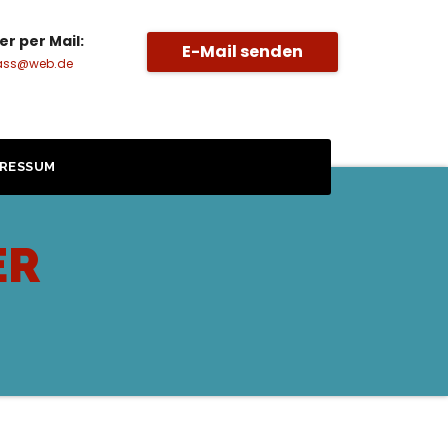
er per Mail:
E-Mail senden
ass@web.de
PRESSUM
ER