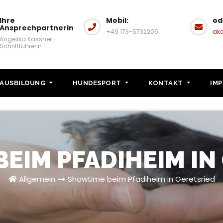
Ihre
Mobil:
od
Ansprechpartnerin
+49 173-5732205
ak
Angelika Kassner -
Schriftführerin -
AUSBILDUNG
HUNDESPORT
KONTAKT
IM
EIM PFADIHEIM IN
Allgemein
Showtime beim Pfadiheim in Geretsried