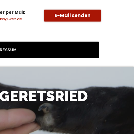
er per Mail:
E-Mail senden
ass@web.de
PRESSUM
 GERETSRIED